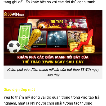
tảng ghi dấu ấn khác biệt so với các đối thủ cạnh tranh.
Khám phá các điểm mạnh nổi bật của thể thao 33WIN ngay
sau đây
Giao diện đẹp mắt
Yếu tố thẩm mỹ đóng vai trò quan trọng trong việc tạo trải
nghiệm, nhất là khi người chơi phải tương tác thường