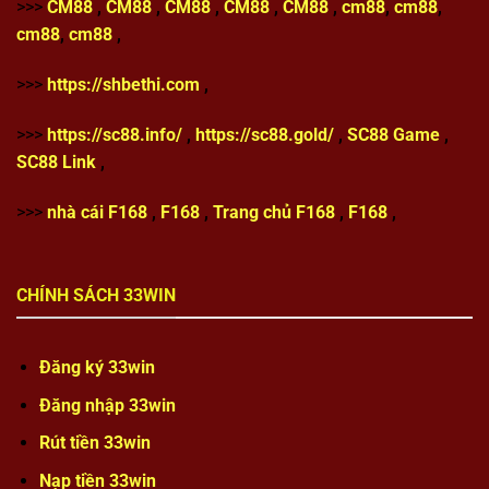
>>>
CM88
,
CM88
,
CM88
,
CM88
,
CM88
,
cm88
,
cm88
,
cm88
,
cm88
,
>>>
https://shbethi.com
,
>>>
https://sc88.info/
,
https://sc88.gold/
,
SC88 Game
,
SC88 Link
,
>>>
nhà cái F168
,
F168
,
Trang chủ F168
,
F168
,
CHÍNH SÁCH 33WIN
Đăng ký 33win
Đăng nhập 33win
Rút tiền 33win
Nạp tiền 33win