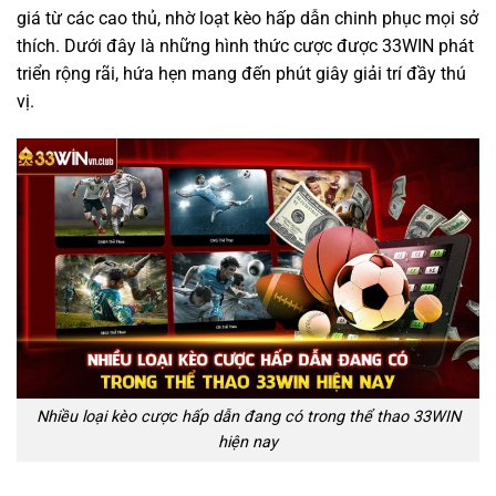
giá từ các cao thủ, nhờ loạt kèo hấp dẫn chinh phục mọi sở
thích. Dưới đây là những hình thức cược được 33WIN phát
triển rộng rãi, hứa hẹn mang đến phút giây giải trí đầy thú
vị.
Nhiều loại kèo cược hấp dẫn đang có trong thể thao 33WIN
hiện nay