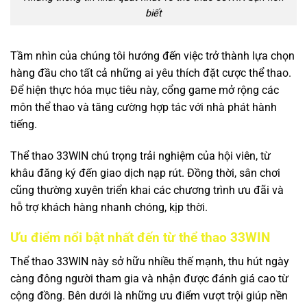
biết
Tầm nhìn của chúng tôi hướng đến việc trở thành lựa chọn
hàng đầu cho tất cả những ai yêu thích đặt cược thể thao.
Để hiện thực hóa mục tiêu này, cổng game mở rộng các
môn thể thao và tăng cường hợp tác với nhà phát hành
tiếng.
Thể thao 33WIN chú trọng trải nghiệm của hội viên, từ
khâu đăng ký đến giao dịch nạp rút. Đồng thời, sân chơi
cũng thường xuyên triển khai các chương trình ưu đãi và
hỗ trợ khách hàng nhanh chóng, kịp thời.
Ưu điểm nổi bật nhất đến từ thể thao 33WIN
Thể thao 33WIN này sở hữu nhiều thế mạnh, thu hút ngày
càng đông người tham gia và nhận được đánh giá cao từ
cộng đồng. Bên dưới là những ưu điểm vượt trội giúp nền