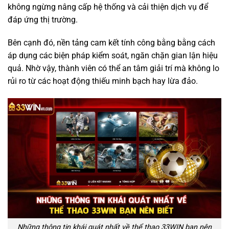
không ngừng nâng cấp hệ thống và cải thiện dịch vụ để
đáp ứng thị trường.
Bên cạnh đó, nền tảng cam kết tính công bằng bằng cách
áp dụng các biện pháp kiểm soát, ngăn chặn gian lận hiệu
quả. Nhờ vậy, thành viên có thể an tâm giải trí mà không lo
rủi ro từ các hoạt động thiếu minh bạch hay lừa đảo.
Những thông tin khái quát nhất về thể thao 33WIN bạn nên