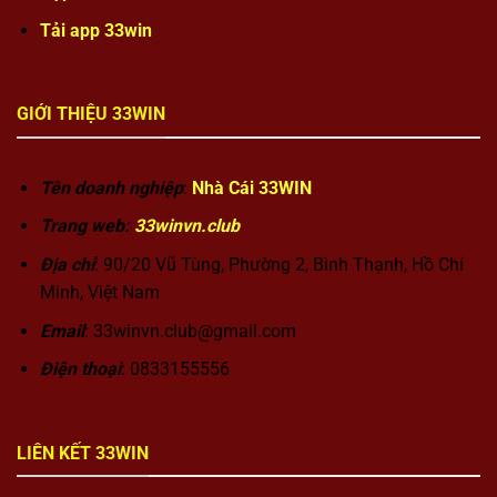
Tải app 33win
GIỚI THIỆU 33WIN
Tên doanh nghiệp
:
Nhà Cái 33WIN
Trang web:
33winvn.club
Địa chỉ
: 90/20 Vũ Tùng, Phường 2, Bình Thạnh, Hồ Chí
Minh, Việt Nam
Email
:
33winvn.club@gmail.com
Điện thoại
: 0833155556
LIÊN KẾT 33WIN