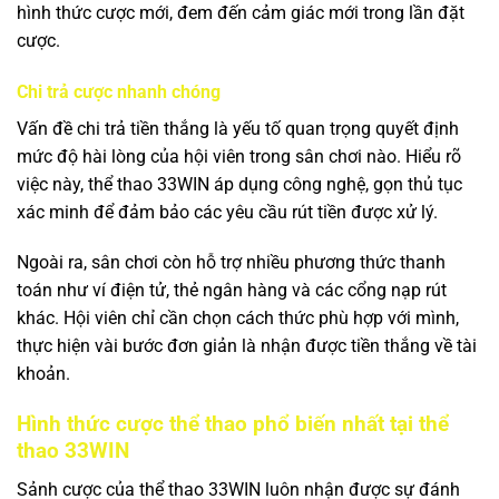
hình thức cược mới, đem đến cảm giác mới trong lần đặt
cược.
Chi trả cược nhanh chóng
Vấn đề chi trả tiền thắng là yếu tố quan trọng quyết định
mức độ hài lòng của hội viên trong sân chơi nào. Hiểu rõ
việc này, thể thao 33WIN áp dụng công nghệ, gọn thủ tục
xác minh để đảm bảo các yêu cầu rút tiền được xử lý.
Ngoài ra, sân chơi còn hỗ trợ nhiều phương thức thanh
toán như ví điện tử, thẻ ngân hàng và các cổng nạp rút
khác. Hội viên chỉ cần chọn cách thức phù hợp với mình,
thực hiện vài bước đơn giản là nhận được tiền thắng về tài
khoản.
Hình thức cược thể thao phổ biến nhất tại thể
thao 33WIN
Sảnh cược của thể thao 33WIN luôn nhận được sự đánh