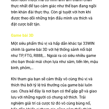
thực nhất để tạo cảm giác như thể bạn đang ngồi
trên khán đài thực thụ. Còn gì tuyệt vời hơn khi
được theo dõi những trận đấu mình ưa thích và
đặt cược bất tận.
Game bài 3D
Một siêu phẩm thú vị và hấp dẫn khác tại 33WIN
chính là game bài 3D với hệ thống sảnh nổi bật
như TP, FTG, R888,… Ngoài ra có siêu nhiều game
cho bạn thoải mái chọn lựa như sâm, tiến lên, mậu
binh, phỏm,…
Khi tham gia bạn sẽ cảm thấy vô cùng thú vị và
thích thú bởi tỷ lệ trả thưởng của game bài luôn
cao. Chưa kể đây là nơi bạn có thể gặp gỡ và giao
lưu với những người có chung sở thích. Trải
nghiệm giải trí cá cược từ đó vô cùng bùng nổ,