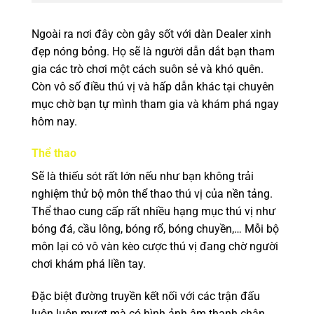
Ngoài ra nơi đây còn gây sốt với dàn Dealer xinh
đẹp nóng bỏng. Họ sẽ là người dẫn dắt bạn tham
gia các trò chơi một cách suôn sẻ và khó quên.
Còn vô số điều thú vị và hấp dẫn khác tại chuyên
mục chờ bạn tự mình tham gia và khám phá ngay
hôm nay.
Thể thao
Sẽ là thiếu sót rất lớn nếu như bạn không trải
nghiệm thử bộ môn thể thao thú vị của nền tảng.
Thể thao cung cấp rất nhiều hạng mục thú vị như
bóng đá, cầu lông, bóng rổ, bóng chuyền,… Mỗi bộ
môn lại có vô vàn kèo cược thú vị đang chờ người
chơi khám phá liền tay.
Đặc biệt đường truyền kết nối với các trận đấu
luôn luôn mượt mà có hình ảnh âm thanh chân