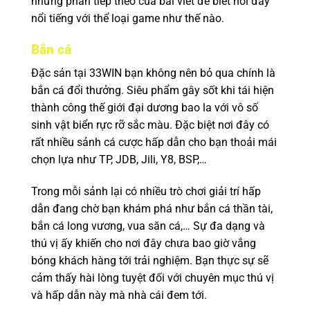
những phần tiếp theo của bài viết để biết nơi đây
nổi tiếng với thể loại game như thế nào.
Bắn cá
Đặc sản tại 33WIN bạn không nên bỏ qua chính là
bắn cá đổi thưởng. Siêu phẩm gây sốt khi tái hiện
thành công thế giới đại dương bao la với vô số
sinh vật biển rực rỡ sắc màu. Đặc biệt nơi đây có
rất nhiều sảnh cá cược hấp dẫn cho bạn thoải mái
chọn lựa như TP, JDB, Jili, Y8, BSP,…
Trong mỗi sảnh lại có nhiều trò chơi giải trí hấp
dẫn đang chờ bạn khám phá như bắn cá thần tài,
bắn cá long vương, vua săn cá,… Sự đa dạng và
thú vị ấy khiến cho nơi đây chưa bao giờ vắng
bóng khách hàng tới trải nghiệm. Bạn thực sự sẽ
cảm thấy hài lòng tuyệt đối với chuyên mục thú vị
và hấp dẫn này mà nhà cái đem tới.