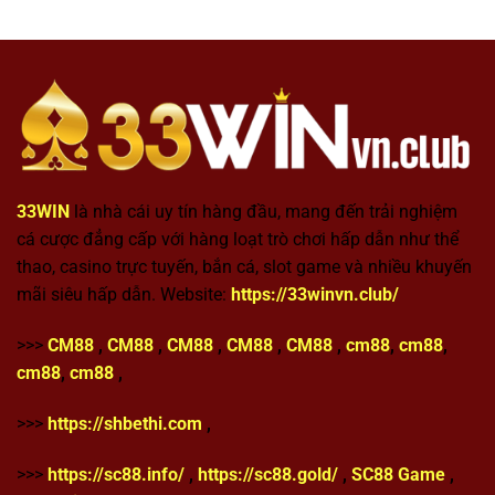
33WIN
là nhà cái uy tín hàng đầu, mang đến trải nghiệm
cá cược đẳng cấp với hàng loạt trò chơi hấp dẫn như thể
thao, casino trực tuyến, bắn cá, slot game và nhiều khuyến
mãi siêu hấp dẫn. Website:
https://33winvn.club/
>>>
CM88
,
CM88
,
CM88
,
CM88
,
CM88
,
cm88
,
cm88
,
cm88
,
cm88
,
>>>
https://shbethi.com
,
>>>
https://sc88.info/
,
https://sc88.gold/
,
SC88 Game
,