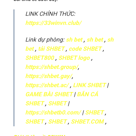
LINK CHÍNH THỨC:
https://33winvn.club/
Link dự phòng:
sh bet
,
sh bet
,
sh
bet
,
tải SHBET
,
code SHBET
,
SHBET800
,
SHBET logo
,
https://shbet.group/
,
https://shbet.gay/
,
https://shbet.ac/
,
LINK SHBET
|
GAME BÀI SHBET
|
BẮN CÁ
SHBET
,
SHBET
|
https://shbetb0.com/
|
SHBET
,
SHBET
,
SHBET
,
SHBET.COM
,