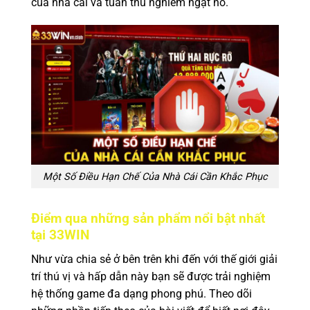
của nhà cái và tuân thủ nghiêm ngặt nó.
Một Số Điều Hạn Chế Của Nhà Cái Cần Khắc Phục
Điểm qua những sản phẩm nổi bật nhất
tại 33WIN
Như vừa chia sẻ ở bên trên khi đến với thế giới giải
trí thú vị và hấp dẫn này bạn sẽ được trải nghiệm
hệ thống game đa dạng phong phú. Theo dõi