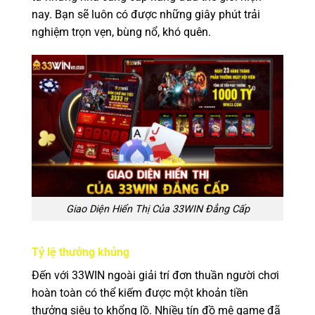
nay. Bạn sẽ luôn có được những giây phút trải
nghiệm trọn vẹn, bùng nổ, khó quên.
Giao Diện Hiển Thị Của 33WIN Đẳng Cấp
Tỷ lệ thưởng khủng
Đến với 33WIN ngoài giải trí đơn thuần người chơi
hoàn toàn có thể kiếm được một khoản tiền
thưởng siêu to khổng lồ. Nhiều tín đồ mê game đã