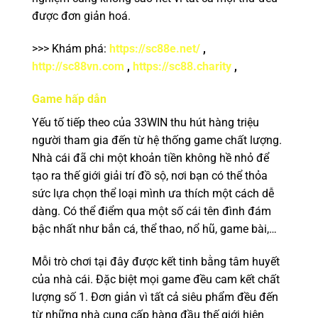
được đơn giản hoá.
>>> Khám phá:
https://sc88e.net/
,
http://sc88vn.com
,
https://sc88.charity
,
Game hấp dẫn
Yếu tố tiếp theo của 33WIN thu hút hàng triệu
người tham gia đến từ hệ thống game chất lượng.
Nhà cái đã chi một khoản tiền không hề nhỏ để
tạo ra thế giới giải trí đồ sộ, nơi bạn có thể thỏa
sức lựa chọn thể loại mình ưa thích một cách dễ
dàng. Có thể điểm qua một số cái tên đình đám
bậc nhất như bắn cá, thể thao, nổ hũ, game bài,…
Mỗi trò chơi tại đây được kết tinh bằng tâm huyết
của nhà cái. Đặc biệt mọi game đều cam kết chất
lượng số 1. Đơn giản vì tất cả siêu phẩm đều đến
từ những nhà cung cấp hàng đầu thế giới hiện