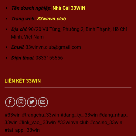
Tên doanh nghiệp
:
Nhà Cái 33WIN
Trang web:
33winvn.club
Địa chỉ
: 90/20 Vũ Tùng, Phường 2, Bình Thạnh, Hồ Chí
Minh, Việt Nam
Email
:
33winvn.club@gmail.com
Điện thoại
: 0833155556
LIÊN KẾT 33WIN
#33win #trangchu_33win #dang_ky_ 33win #dang_nhap_
33win #link_vao_ 33win #33winvn.club #casino_33win
#tai_app_ 33win