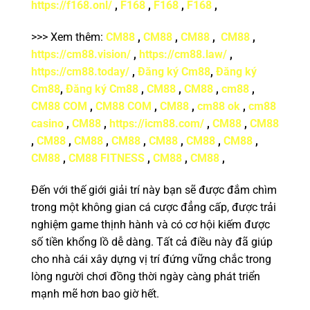
https://f168.onl/
,
F168
,
F168
,
F168
,
>>> Xem thêm:
CM88
,
CM88
,
CM88
,
CM88
,
https://cm88.vision/
,
https://cm88.law/
,
https://cm88.today/
,
Đăng ký Cm88
,
Đăng ký
Cm88
,
Đăng ký Cm88
,
CM88
,
CM88
,
cm88
,
CM88 COM
,
CM88 COM
,
CM88
,
cm88 ok
,
cm88
casino
,
CM88
,
https://icm88.com/
,
CM88
,
CM88
,
CM88
,
CM88
,
CM88
,
CM88
,
CM88
,
CM88
,
CM88
,
CM88 FITNESS
,
CM88
,
CM88
,
Đến với thế giới giải trí này bạn sẽ được đắm chìm
trong một không gian cá cược đẳng cấp, được trải
nghiệm game thịnh hành và có cơ hội kiếm được
số tiền khổng lồ dễ dàng. Tất cả điều này đã giúp
cho nhà cái xây dựng vị trí đứng vững chắc trong
lòng người chơi đồng thời ngày càng phát triển
mạnh mẽ hơn bao giờ hết.