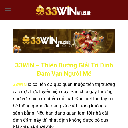
Chuyển
đến
nội
dung
33WIN – Thiên Đường Giải Trí Đình
Đám Vạn Người Mê
33WIN
là cái tên đã quá quen thuộc trên thị trường
cá cược trực tuyến hiện nay. Sân chơi gây thương
nhớ với nhiều ưu điểm nổi bật. Đặc biệt tại đây có
hệ thống game đa dạng và chất lượng không ai
sánh bằng. Nếu bạn đang quan tâm tới nhà cái
đình đám này thì nhất định không được bỏ qua
bài chia sẻ dưới đây.