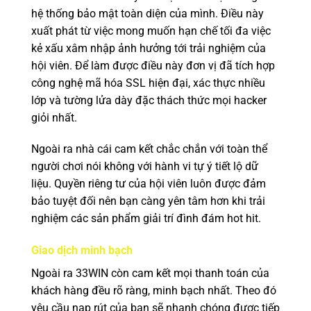
hệ thống bảo mật toàn diện của mình. Điều này
xuất phát từ việc mong muốn hạn chế tối đa việc
kẻ xấu xâm nhập ảnh hưởng tới trải nghiệm của
hội viên. Để làm được điều này đơn vị đã tích hợp
công nghệ mã hóa SSL hiện đại, xác thực nhiều
lớp và tường lửa dày đặc thách thức mọi hacker
giỏi nhất.
Ngoài ra nhà cái cam kết chắc chắn với toàn thể
người chơi nói không với hành vi tự ý tiết lộ dữ
liệu. Quyền riêng tư của hội viên luôn được đảm
bảo tuyệt đối nên bạn càng yên tâm hơn khi trải
nghiệm các sản phẩm giải trí đình đám hot hit.
Giao dịch minh bạch
Ngoài ra 33WIN còn cam kết mọi thanh toán của
khách hàng đều rõ ràng, minh bạch nhất. Theo đó
yêu cầu nạp rút của bạn sẽ nhanh chóng được tiếp